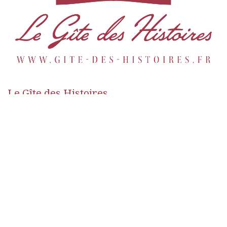
Le Gîte des Histoires
10 place de la Sinne - Kientzheim 68240 Kaysersberg
Vignoble
+33 6 72 46 57 32
camille@gite-des-histoires.fr
Sitemap
Impressum