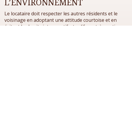
L’ENVIRONNEMENT
Le locataire doit respecter les autres résidents et le
voisinage en adoptant une attitude courtoise et en
évitant les bruits intempestifs, tardifs ou très matinaux.
Les espaces communs sont à la disposition exclusive
des résidents. Les visiteurs éventuels n’ont pas accès à
ces espaces sauf autorisation explicite du propriétaire.
Concernant les déchets, le tri sélectif est mis en place
au gîte des histoires, il doit être strictement respecté.